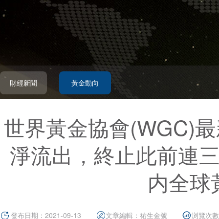
財經新聞
黃金動向
世界黃金協會(WGC)
淨流出，終止此前連
内全球
發布日期：2021-09-13
文章編輯：
祐生金號
浏覽次數