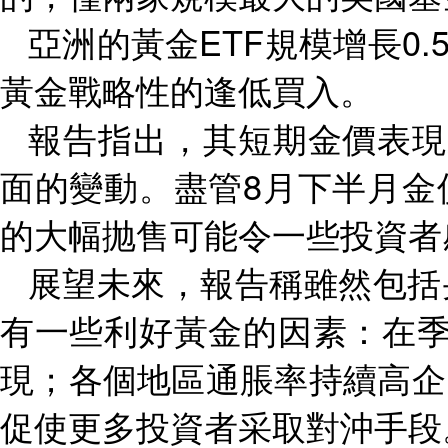
亞洲的黃金
ETF
規模增長
0.
黃金戰略性的逢低買入。
報告指出，其短期金價表現
面的變動。盡管
8
月下半月金
的大幅抛售可能令一些投資者
展望未來，報告稱雖然包括
有一些利好黃金的因素：在
現；各個地區通脹率持續高企
促使更多投資者采取對沖手段