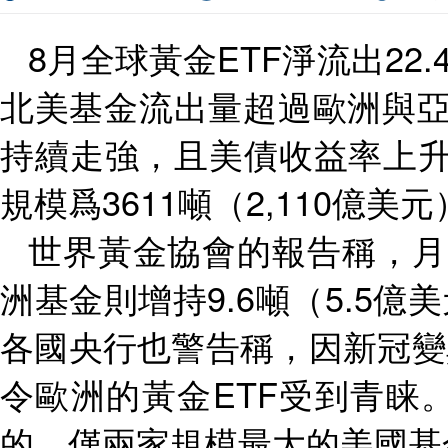
8
月全球黃金
ETF
淨流出
22.
北美基金流出量超過歐洲與
持續走強，且美債收益率上
規模爲
3611
噸（
2,110
億美元
世界黃金協會的報告稱，月
洲基金則增持
9.6
噸（
5.5
億美
各國央行也警告稱，因新冠變
令歐洲的黃金
ETF
受到青睐
的，僅兩家規模最大的美國基